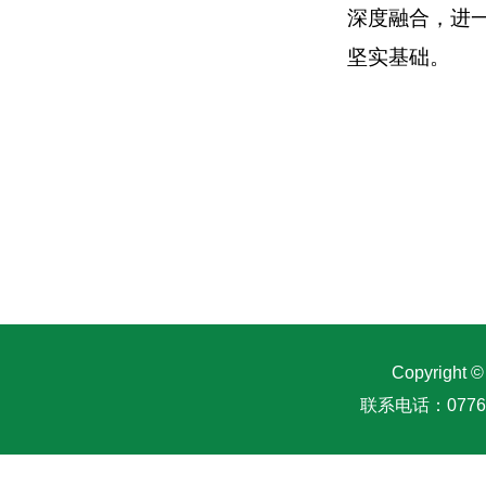
深度融合，进
坚实基础。
Copyright
联系电话：0776