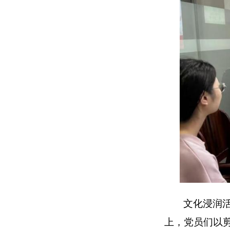
文化浸润
上，党员们以