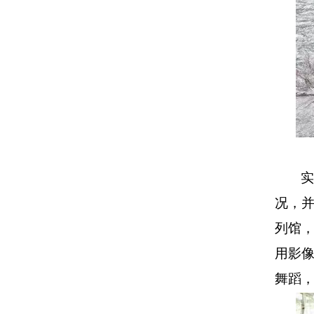
实
况，
列馆
用影
舞蹈