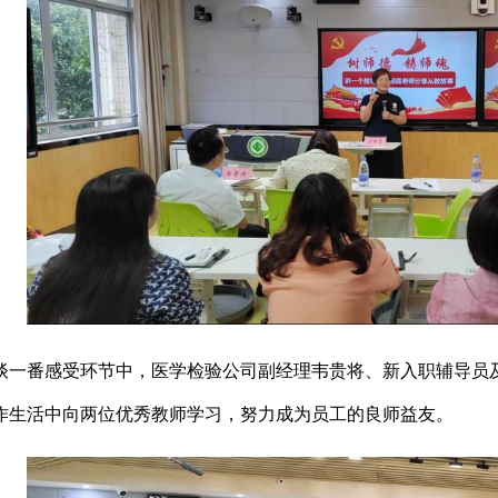
谈一番感受环节中，医学检验公司副经理韦贵将、新入职辅导员
作生活中向两位优秀教师学习，努力成为员工的良师益友。