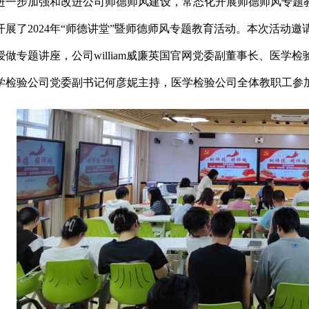
进一步加强和改进公司师德师风建设，常态化开展师德师风专题
开展
了
2024年“师德讲堂”
暨师德师风专题教育活动。
本次活动邀
做专题讲座，公司william威廉英国官网党委副董事长、医学检验w
学检验公司
党委副书记何彦妮
主持
，医学检验公司全体教职工
参