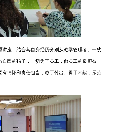
题讲座
，结合其自身经历分别从教学管理者、一线
当自己的孩子，一切为了员工，做员工的良师益
要有情怀和责任担当，敢于付出、勇于奉献，示范