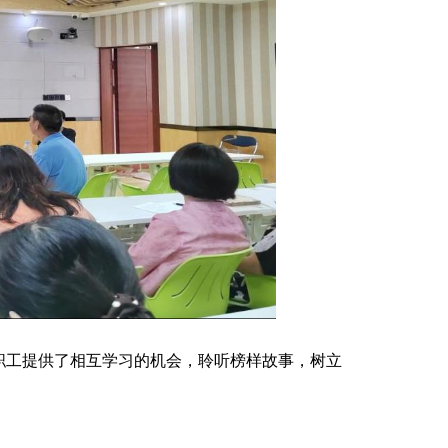
职工
提供了相互学习的机会，聆听榜样故事，树立