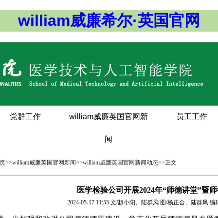
william威廉希尔·英国官网
党群工作
william威廉英国官网新
员工工作
闻
页
>>
william威廉英国官网新闻
>>
william威廉英国官网新闻动态
>>
正文
医学检验公司开展2024年“师德讲堂”暨
2024-05-17 11:55
文/赵小阳、陆群凤 图/杨正合、陆群凤 编