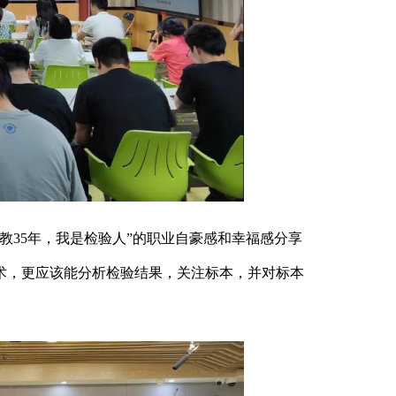
从教35年，我是检验人
”
的职业自豪感和幸福感
分享
术，更应该能分析检验结果，关注标本，并对标本