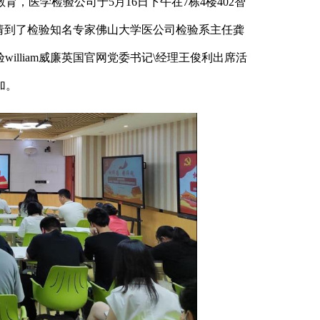
教育
，医学检验公司
于
5月16日
下午
在
7栋4楼402智
请到了检验知名专家佛山大学医公司检验系主任龚
illiam威廉英国官网党委书记
\经理王俊利出席活
加
。