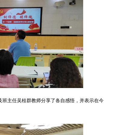
及班主任吴桂群
教师分享
了各自感悟
，
并表示在今