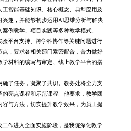
人工智能基础知识、核心概念、典型应用及
习兴趣，并能够初步运用
AI思维分析与解决
入案例教学、项目实践等多种教学模式。
实验平台支持、跨学科协作等关键问题进行
节点，要求各相关部门紧密配合，合力做好
教学材料的编写与审定、线上教学平台的搭
明确了任务，凝聚了共识。
教务处
将全力支
革的亮点课程和示范课程。他要求，
教学团
内容与方法，切实提升教学效果，为员工提
设工作进入全面实施阶段，是我
院
深化教学