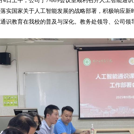
月4日上午，
公司于
7-609会议室顺利
召开人工智能通识
彻落实国家关于人工智能发展的战略部署，积极响应新
能通识教育在我
校
的普及与深化。
教务处领导、
公司领