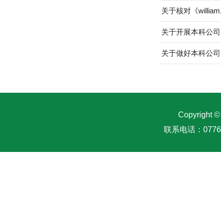
关于核对《will
关于开展本科公司
关于做好本科公司
Copyright
联系电话：0776